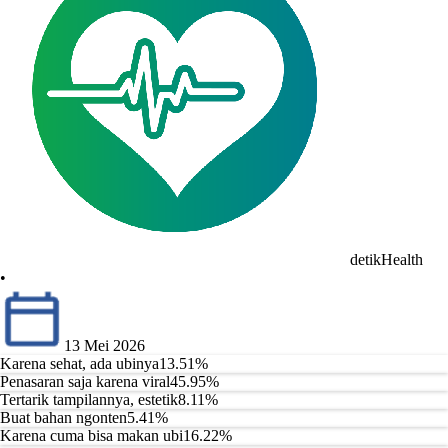
detikHealth
•
13 Mei 2026
Karena sehat, ada ubinya
13.51
%
Penasaran saja karena viral
45.95
%
Tertarik tampilannya, estetik
8.11
%
Buat bahan ngonten
5.41
%
Karena cuma bisa makan ubi
16.22
%