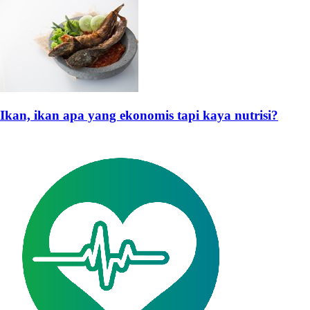
Ikan, ikan apa yang ekonomis tapi kaya nutrisi?