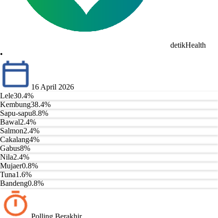
detikHealth
•
16 April 2026
Lele
30.4
%
Kembung
38.4
%
Sapu-sapu
8.8
%
Bawal
2.4
%
Salmon
2.4
%
Cakalang
4
%
Gabus
8
%
Nila
2.4
%
Mujaer
0.8
%
Tuna
1.6
%
Bandeng
0.8
%
Polling Berakhir